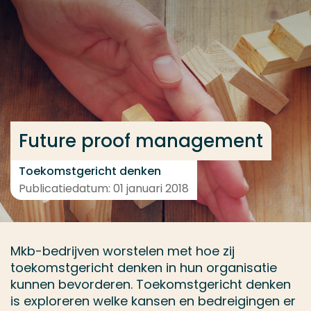
Ga direct naar de content
... > Projectfeiten
Veel gezocht
Opleiding
Future proof management
Contact
Toekomstgericht denken
Publicatiedatum: 01 januari 2018
Mkb-bedrijven worstelen met hoe zij
toekomstgericht denken in hun organisatie
kunnen bevorderen. Toekomstgericht denken
is exploreren welke kansen en bedreigingen er