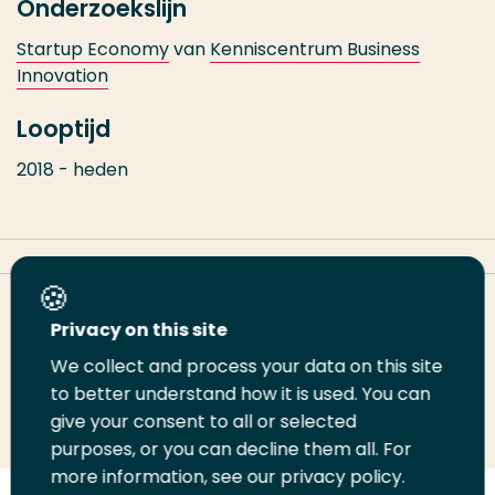
Onderzoekslijn
Startup Economy
van
Kenniscentrum Business
Innovation
Looptijd
2018 - heden
Deel deze pagina
Privacy on this site
We collect and process your data on this site
to better understand how it is used. You can
Deel
Deel
Deel
Email
Print
give your consent to all or selected
op
op
op
deze
deze
purposes, or you can decline them all. For
LinkedIn
Twitter
Facebook
pagina
pagina
more information, see our privacy policy.