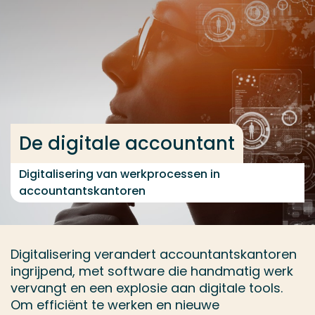
Ga direct naar de content
... > De digitale accountant
Veel gezocht
Opleiding
De digitale accountant
Contact
Digitalisering van werkprocessen in
accountantskantoren
Digitalisering verandert accountantskantoren
ingrijpend, met software die handmatig werk
vervangt en een explosie aan digitale tools.
Om efficiënt te werken en nieuwe