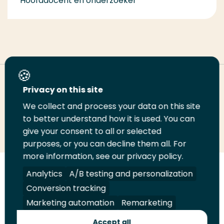
Hoofddocent en onderzoeker
Deel deze pagina
Privacy on this site
We collect and process your data on this site
to better understand how it is used. You can
Deel
Deel
Deel
Email
Print
give your consent to all or selected
op
op
op
deze
deze
purposes, or you can decline them all. For
LinkedIn
Twitter
Facebook
pagina
pagina
more information, see our privacy policy.
Analytics
A/B testing and personalization
Volg
Volg
Volg
Volg
ons
ons
ons
ons
Conversion tracking
Juridisch
Security
A-Z Index
Contact
op
op
op
op
Marketing automation
Remarketing
LinkedIn
Facebook
YouTube
Instagram
Leveranciers
Accept all