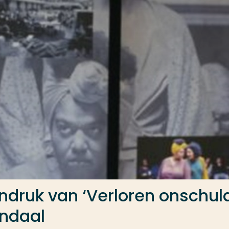
indruk van ‘Verloren onschul
ndaal