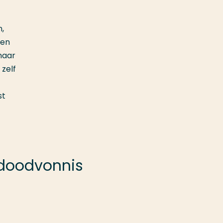
,
ken
haar
zelf
st
 doodvonnis