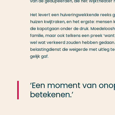
van de gedupeerden, die het Wijktheater 
Het levert een huiveringwekkende reeks 
huizen kwijtraken, en het ergste: mensen k
die kapotgaan onder de druk. Moedelooshe
familie, maar ook telkens een preek ‘wan
wel wat verkeerd zouden hebben gedaan. ‘I
belastingdienst die weigerde met uitleg te
gelijk gaf.
‘Een moment van onop
betekenen.’