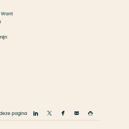
. Want
s
mijn
 deze pagina
Deel
Deel
Deel
Email
Print
op
op
op
deze
deze
LinkedIn
Twitter
Facebook
pagina
pagina