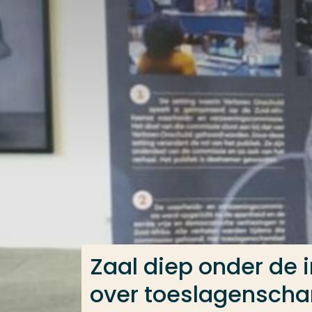
Ga direct naar de content
Veel gezocht
Opleiding
Contact
Zaal diep onder de 
over toeslagenscha