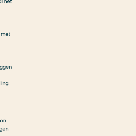
al het
n met
eggen
ing.
oon
ngen