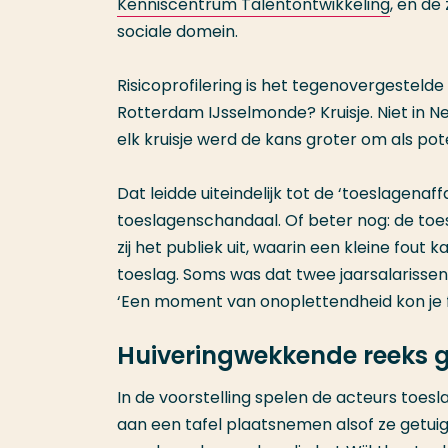
Kenniscentrum Talentontwikkeling
, en de
sociale domein.
Risicoprofilering is het tegenovergestelde v
Rotterdam IJsselmonde? Kruisje. Niet in Ne
elk kruisje werd de kans groter om als po
Dat leidde uiteindelijk tot de ‘toeslagenaf
toeslagenschandaal. Of beter nog: de to
zij het publiek uit, waarin een kleine fout
toeslag. Soms was dat twee jaarsalarissen,
‘Een moment van onoplettendheid kon je 
Huiveringwekkende reeks g
In de voorstelling spelen de acteurs toes
aan een tafel plaatsnemen alsof ze getuig