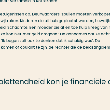
heeft verzameld in Rotterdam.
getuigenissen op. Deurwaarders, spullen moeten verkopen
wijtraken. Kinderen die uit huis geplaatst worden, huwelij
id. Schaamte. Een moeder die af en toe hulp kreeg van 
t ze kon niet met geld omgaan.’ De aannames dat ze echt 
k begon zelf ook te denken dat ik schuldig was’. De
 komen of coulant te zijn, de rechter die de belastingdien
lettendheid kon je financiële