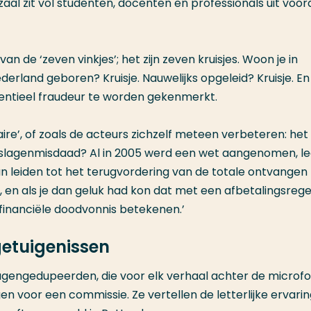
 zaal zit vol studenten, docenten en professionals uit voor
an de ‘zeven vinkjes’; het zijn zeven kruisjes. Woon je in
derland geboren? Kruisje. Nauwelijks opgeleid? Kruisje. E
tentieel fraudeur te worden gekenmerkt.
faire’, of zoals de acteurs zichzelf meteen verbeteren: het
eslagenmisdaad? Al in 2005 werd een wet aangenomen, l
 kan leiden tot het terugvordering van de totale ontvangen
 en als je dan geluk had kon dat met een afbetalingsregel
financiële doodvonnis betekenen.’
etuigenissen
lagengedupeerden, die voor elk verhaal achter de microf
en voor een commissie. Ze vertellen de letterlijke ervari