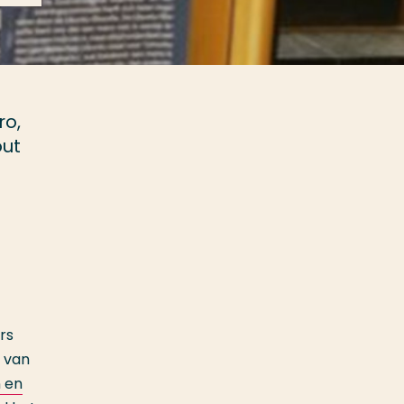
ro,
out
rs
g van
n en