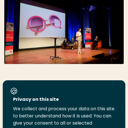
Deel deze pagina
Privacy on this site
We collect and process your data on this site
Deel
Deel
Deel
Email
Print
to better understand how it is used. You can
give your consent to all or selected
op
op
op
deze
deze