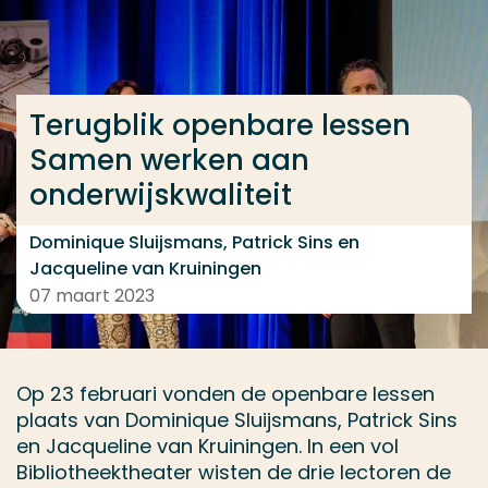
Ga direct naar de content
... > Terugblik openbare lessen Samen werken aan on
Terugblik openbare lessen
Samen werken aan
Veel gezocht
onderwijskwaliteit
Opleiding
Contact
Dominique Sluijsmans, Patrick Sins en
Jacqueline van Kruiningen
07 maart 2023
Op 23 februari vonden de openbare lessen
plaats van Dominique Sluijsmans, Patrick Sins
en Jacqueline van Kruiningen. In een vol
Bibliotheektheater wisten de drie lectoren de