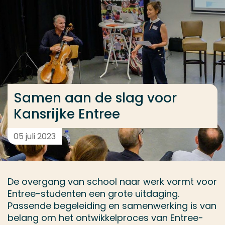
Ga direct naar de content
... > Samen aan de slag voor Kansrijke Entree
Veel gezocht
Opleiding
Samen aan de slag voor
Contact
Kansrijke Entree
05 juli 2023
De overgang van school naar werk vormt voor
Entree-studenten een grote uitdaging.
Passende begeleiding en samenwerking is van
belang om het ontwikkelproces van Entree-