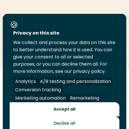
Deel deze pagina
Privacy on this site
We collect and process your data on this site
to better understand how it is used. You can
Deel
Deel
Deel
Email
Print
give your consent to all or selected
op
op
op
deze
deze
purposes, or you can decline them all. For
LinkedIn
Twitter
Facebook
pagina
pagina
more information, see our privacy policy.
Analytics
A/B testing and personalization
Volg
Volg
Volg
Volg
ons
ons
ons
ons
Conversion tracking
Juridisch
Security
A-Z Index
Contact
op
op
op
op
Marketing automation
Remarketing
LinkedIn
Facebook
YouTube
Instagram
Leveranciers
Accept all
Decline all
Toekomstmakers