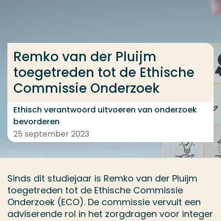
Ga direct naar de content
... > Remko van der Pluijm toegetreden tot de Ethi
Remko van der Pluijm
toegetreden tot de Ethische
Veel gezocht
Commissie Onderzoek
Opleiding
Contact
Ethisch verantwoord uitvoeren van onderzoek
bevorderen
25 september 2023
Sinds dit studiejaar is Remko van der Pluijm
toegetreden tot de Ethische Commissie
Onderzoek (ECO). De commissie vervult een
adviserende rol in het zorgdragen voor integer