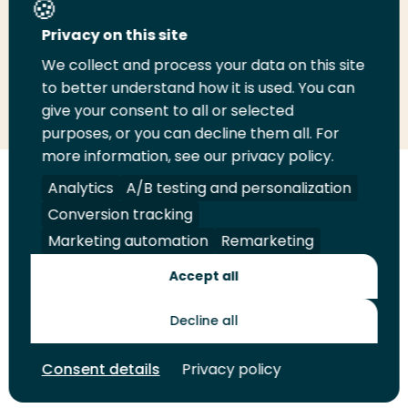
Deel deze pagina
Privacy on this site
We collect and process your data on this site
to better understand how it is used. You can
Deel
Deel
Deel
Email
Print
give your consent to all or selected
op
op
op
deze
deze
purposes, or you can decline them all. For
LinkedIn
Twitter
Facebook
pagina
pagina
more information, see our privacy policy.
Analytics
A/B testing and personalization
Volg
Volg
Volg
Volg
ons
ons
ons
ons
Conversion tracking
Juridisch
Security
A-Z Index
Contact
op
op
op
op
Marketing automation
Remarketing
LinkedIn
Facebook
YouTube
Instagram
Leveranciers
Accept all
Decline all
Toekomstmakers
Consent details
Privacy policy
© 2026 Hogeschool Rotterdam. Alle rechten voorbehouden.