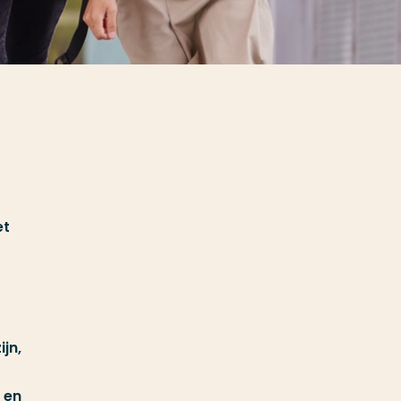
et
jn,
 en