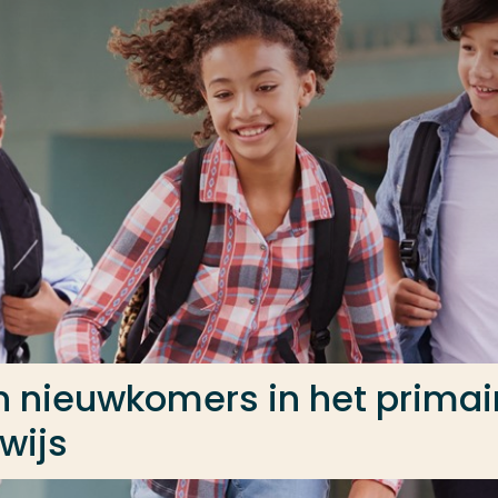
n nieuwkomers in het primai
wijs