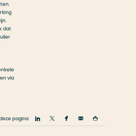
ten.
rking
jn.
k dat
ulier
n
enkele
en via
 deze pagina
Deel
Deel
Deel
Email
Print
op
op
op
deze
deze
LinkedIn
Twitter
Facebook
pagina
pagina