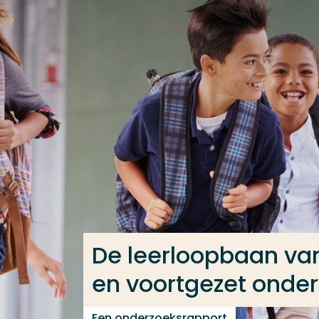
Ga direct naar de content
Veel gezocht
Opleiding
Contact
De leerloopbaan va
en voortgezet onder
Een onderzoeksrapport