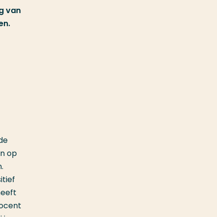
ng van
en.
 de
en op
.
tief
heeft
docent