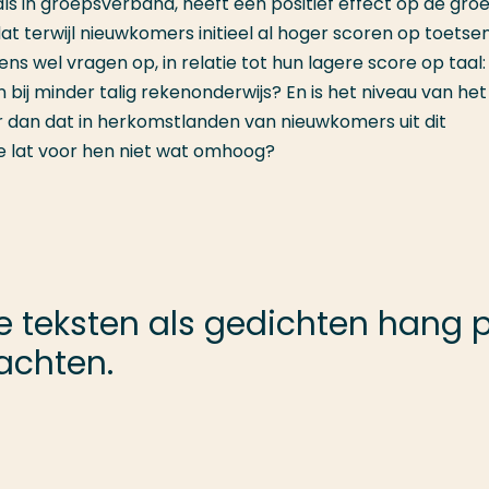
als in groepsverband, heeft een positief effect op de groei
dat terwijl nieuwkomers initieel al hoger scoren op toetse
ns wel vragen op, in relatie tot hun lagere score op taal:
bij minder talig rekenonderwijs? En is het niveau van het
r dan dat in herkomstlanden van nieuwkomers uit dit
 lat voor hen niet wat omhoog?
ve teksten als gedichten hang 
achten.