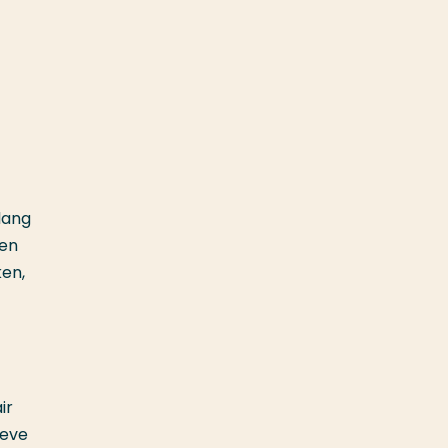
lang
een
ken,
ir
ieve