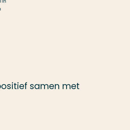
 in
n
positief samen met