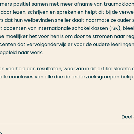
komers positief samen met meer afname van traumaklach
 door lezen, schrijven en spreken en helpt dit bij de verwe
s dat hun welbevinden sneller daalt naarmate ze ouder zi
t docenten van internationale schakelklassen (ISK), blee
oe moeilijker het voor hen is om door te stromen naar reg
centen dat vervolgonderwijs er voor de oudere leerlinge
oegeleid naar werk.
 veelheid aan resultaten, waarvan in dit artikel slechts 
lle conclusies van alle drie de onderzoeksgroepen bekijk
Deel