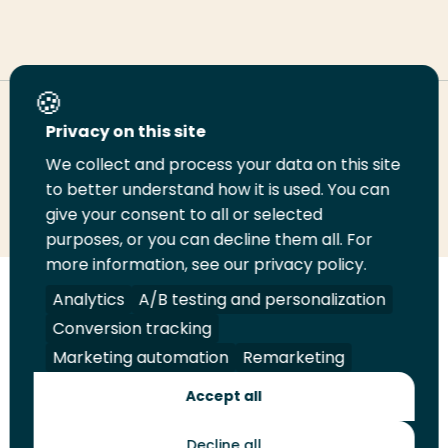
Deel deze pagina
Privacy on this site
We collect and process your data on this site
Deel
to better understand how it is used. You can
Deel
Deel
Email
Print
give your consent to all or selected
op
op
op
deze
deze
purposes, or you can decline them all. For
LinkedIn
Twitter
Facebook
pagina
pagina
more information, see our privacy policy.
Volg
Analytics
Volg
Volg
A/B testing and personalization
Volg
ons
ons
ons
ons
Conversion tracking
Juridisch
Security
A-Z Index
Contact
op
op
op
op
Marketing automation
Remarketing
LinkedIn
Facebook
YouTube
Instagram
Leveranciers
Accept all
Decline all