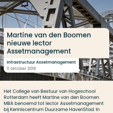
Ga direct naar de content
... > Martine van den Boomen nieuwe lector Asset
Martine van den Boomen
Veel gezocht
nieuwe lector
Opleiding
Assetmanagement
Contact
Infrastructuur Assetmanagement
11 oktober 2019
Het College van Bestuur van Hogeschool
Rotterdam heeft Martine van den Boomen
MBA benoemd tot lector Assetmanagement
bij Kenniscentrum Duurzame HavenStad. In