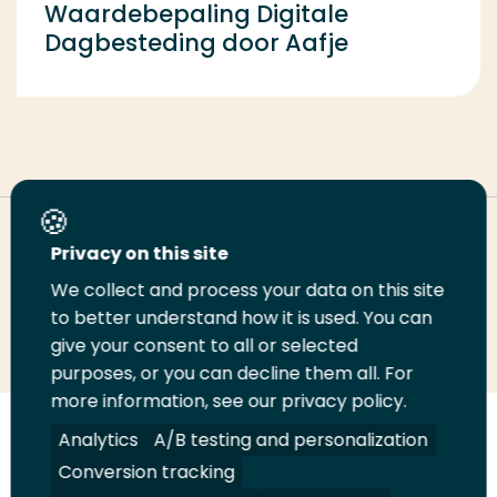
Waardebepaling Digitale
Dagbesteding door Aafje
Deel deze pagina
Privacy on this site
We collect and process your data on this site
to better understand how it is used. You can
Deel
Deel
Deel
Email
Print
give your consent to all or selected
op
op
op
deze
deze
purposes, or you can decline them all. For
LinkedIn
Twitter
Facebook
pagina
pagina
more information, see our privacy policy.
Analytics
A/B testing and personalization
Volg
Volg
Volg
Volg
ons
ons
ons
ons
Conversion tracking
Juridisch
Security
A-Z Index
Contact
op
op
op
op