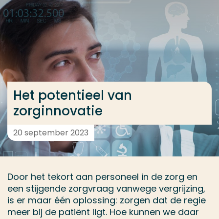
Ga direct naar de content
... > Het potentieel van zorginnovatie
Veel gezocht
Opleiding
Het potentieel van
Contact
zorginnovatie
20 september 2023
Door het tekort aan personeel in de zorg en
een stijgende zorgvraag vanwege vergrijzing,
is er maar één oplossing: zorgen dat de regie
meer bij de patiënt ligt. Hoe kunnen we daar