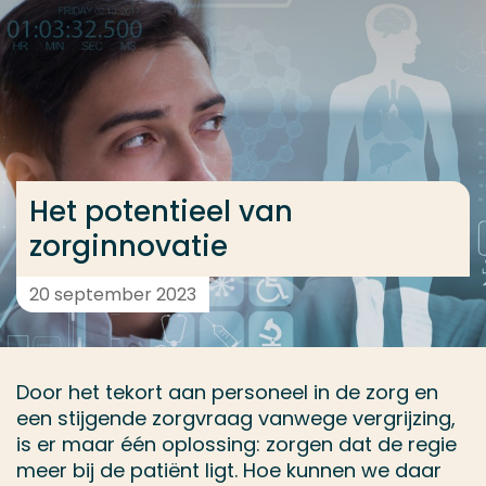
Ga direct naar de content
... > Het potentieel van zorginnovatie
Veel gezocht
Opleiding
Het potentieel van
Contact
zorginnovatie
20 september 2023
Door het tekort aan personeel in de zorg en
een stijgende zorgvraag vanwege vergrijzing,
is er maar één oplossing: zorgen dat de regie
meer bij de patiënt ligt. Hoe kunnen we daar