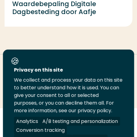
Waardebepaling Digitale
Dagbesteding door Aafje
Deel deze pagina
Privacy on this site
We collect and process your data on this site
to better understand how it is used. You can
Deel
Deel
Deel
Email
Print
give your consent to all or selected
op
op
op
deze
deze
purposes, or you can decline them all. For
LinkedIn
Twitter
Facebook
pagina
pagina
more information, see our privacy policy.
Analytics
A/B testing and personalization
Volg
Volg
Volg
Volg
ons
ons
ons
ons
Conversion tracking
Juridisch
Security
A-Z Index
Contact
op
op
op
op