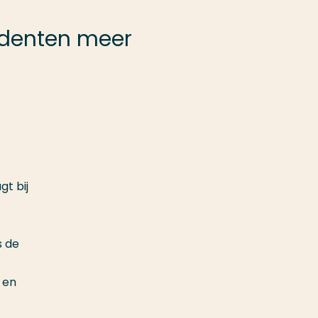
udenten meer
t bij
s de
 en