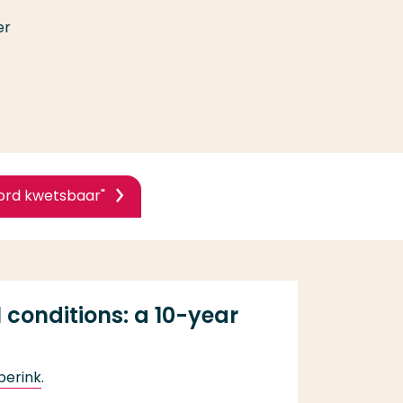
er
ord kwetsbaar"
conditions: a 10-year
berink
.