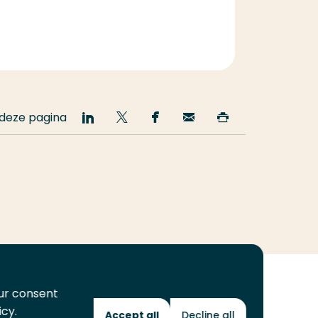
 deze pagina
Deel
Deel
Deel
Email
Print
op
op
op
deze
deze
LinkedIn
Twitter
Facebook
pagina
pagina
our consent
icy.
Accept all
Decline all