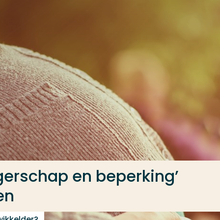
gerschap en beperking’
en
wikkelder?