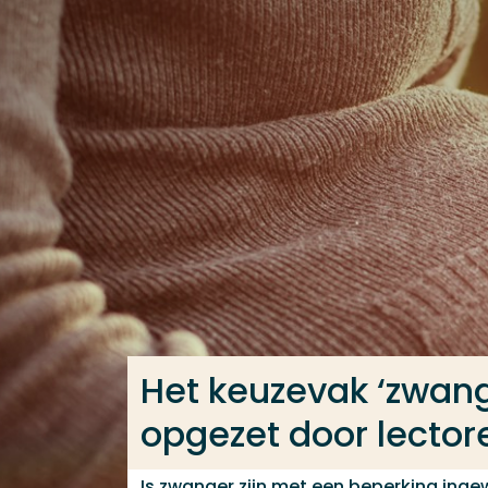
Ga direct naar de content
Veel gezocht
Opleiding
Contact
Het keuzevak ‘zwan
opgezet door lector
Is zwanger zijn met een beperking inge