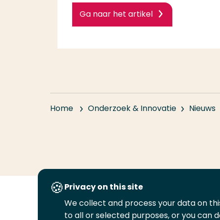
Ga naar het artikel
Home
Onderzoek & Innovatie
Nieuws
Privacy on this site
We collect and process your data on this
Volg
Volg
Volg
Volg
to all or selected purposes, or you can d
ons
ons
ons
ons