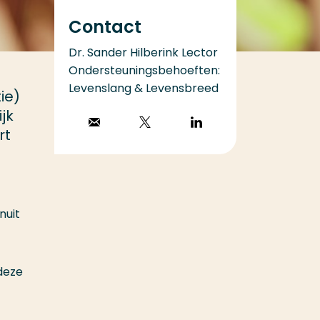
Contact
Dr. Sander Hilberink Lector
Ondersteuningsbehoeften:
Levenslang & Levensbreed
ie)
jk
Stuur een email
Volg op X
Volg op
rt
LinkedIn
nuit
deze