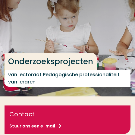
Ga direct naar de content
... > Onderzoeksprojecten
Veel gezocht
Opleiding
Onderzoeksprojecten
Contact
van lectoraat Pedagogische professionaliteit
van leraren
Contact
Stuur ons een e-mail