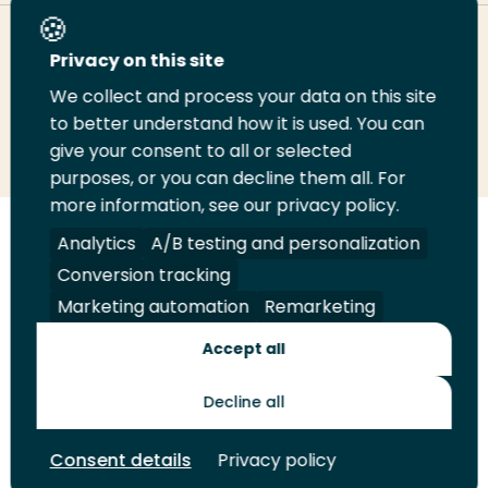
Deel deze pagina
Privacy on this site
We collect and process your data on this site
Deel
to better understand how it is used. You can
Deel
Deel
Email
Print
give your consent to all or selected
op
op
op
deze
deze
purposes, or you can decline them all. For
LinkedIn
Twitter
Facebook
pagina
pagina
more information, see our privacy policy.
Volg
Analytics
Volg
Volg
A/B testing and personalization
Volg
ons
ons
ons
ons
Conversion tracking
Juridisch
Security
A-Z Index
Contact
op
op
op
op
Marketing automation
Remarketing
LinkedIn
Facebook
YouTube
Instagram
Leveranciers
Accept all
Decline all
Toekomstmakers
Consent details
Privacy policy
© 2026 Hogeschool Rotterdam. Alle rechten voorbehouden.