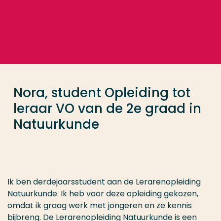
Ga direct naar de content
... > Nora
Veel gezocht
Opleiding
Nora, student Opleiding tot
Contact
leraar VO van de 2e graad in
Natuurkunde
Ik ben derdejaarsstudent aan de Lerarenopleiding
Natuurkunde. Ik heb voor deze opleiding gekozen,
omdat ik graag werk met jongeren en ze kennis
bijbreng. De Lerarenopleiding Natuurkunde is een