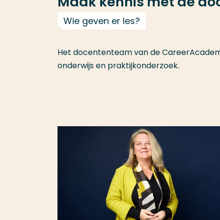
Maak kennis met de do
Wie geven er les?
Het docententeam van de CareerAcademy b
onderwijs en praktijkonderzoek.