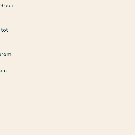
19 aan
 tot
aarom
men.