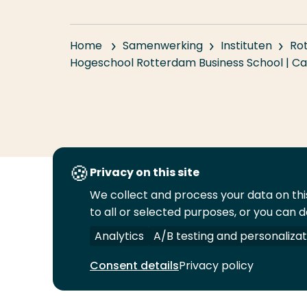
Home
Samenwerking
Instituten
Ro
Hogeschool Rotterdam Business School | 
Privacy on this site
We collect and process your data on this
Volg
Volg
Volg
Volg
to all or selected purposes, or you can d
ons
ons
ons
ons
Juridisch
Security
A-Z Index
C
op
op
op
op
Analytics
A/B testing and personalizat
LinkedIn
Facebook
YouTube
Instagram
Consent details
Privacy policy
© 2026 Hogeschool Rotterdam. Alle rechten v