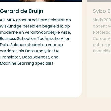
Gerard de Bruijn
Sybo 
Als MBA graduated Data Scientist en
Sinds 200
Wiskundige bereid en begeleid ik, op
docent v
moderne en verantwoordelijke wijze,
Rotterda
Business School en Technische AI en
Career A
Data Science studenten voor op
achtergr
carrières als Data Analytics/AI
financiël
Translator, Data Scientist, and
Machine Learning Specialist.