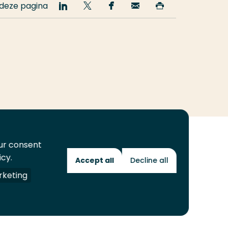
 deze pagina
Deel
Deel
Deel
Email
Print
op
op
op
deze
deze
LinkedIn
Twitter
Facebook
pagina
pagina
our consent
icy.
Accept all
Decline all
Toekomstmakers
keting