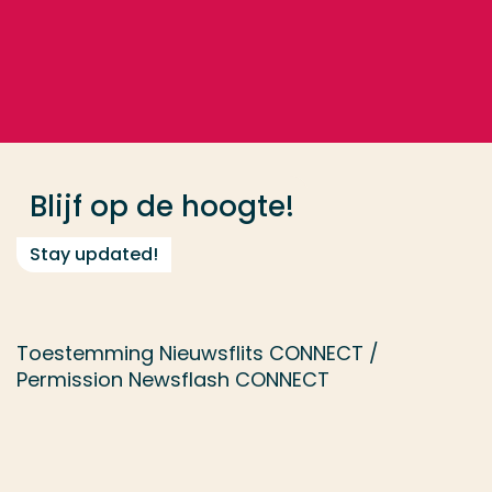
Ga direct naar de content
... > Blijf op de hoogte!
Veel gezocht
Opleiding
Blijf op de hoogte!
Contact
Stay updated!
Toestemming Nieuwsflits CONNECT /
Permission Newsflash CONNECT