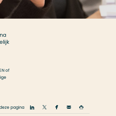
 na
lijk
EN of
ige
 deze pagina
Deel
Deel
Deel
Email
Print
op
op
op
deze
deze