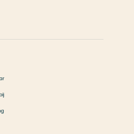
ar
ij
ng