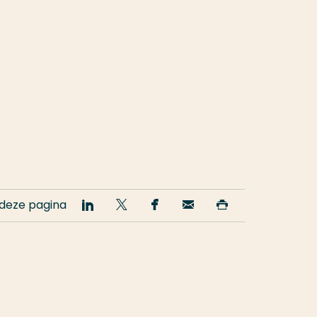
 deze pagina
Deel
Deel
Deel
Email
Print
op
op
op
deze
deze
LinkedIn
Twitter
Facebook
pagina
pagina