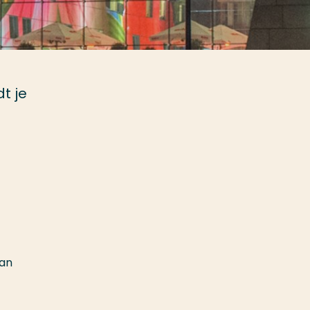
t je
dan