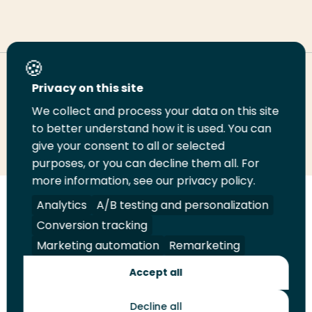
Deel deze pagina
Privacy on this site
We collect and process your data on this site
Deel
Deel
Deel
Email
Print
to better understand how it is used. You can
give your consent to all or selected
op
op
op
deze
deze
purposes, or you can decline them all. For
LinkedIn
Twitter
Facebook
pagina
pagina
more information, see our privacy policy.
Volg
Volg
Volg
Volg
Analytics
A/B testing and personalization
ons
ons
ons
ons
Conversion tracking
Juridisch
Security
A-Z Index
Contact
op
op
op
op
Marketing automation
Remarketing
LinkedIn
Facebook
YouTube
Instagram
Leveranciers
Accept all
Decline all