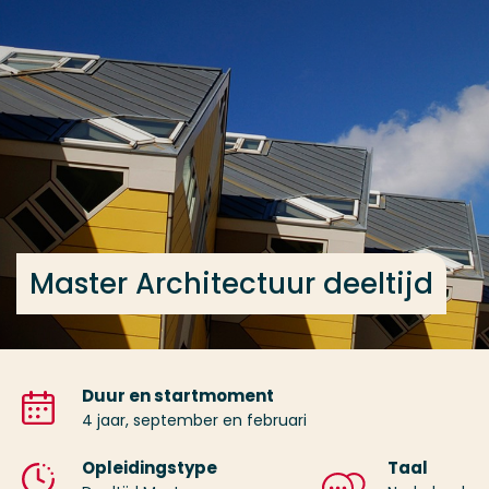
Ga direct naar de content
... > Master Architectuur deeltijd
Veel gezocht
Opleiding
Contact
Master Architectuur deeltijd
Duur en startmoment
4 jaar, september en februari
Opleidingstype
Taal