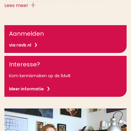
beroepsvaardigheden in te zetten voor de
Lees meer
samenleving. Als je afgestudeerd bent kun je je direct
inschrijven in het architectenregister als architect.
De master Architectuur is onderdeel van
Aanmelden
de
Rotterdamse Academie van Bouwkunst
(RAvB)
. De Rotterdamse Academie van Bouwkunst
via ravb.nl
leidt studenten op tot allround ontwerpers.
Interesse?
Kom kennismaken op de RAvB
Meer informatie