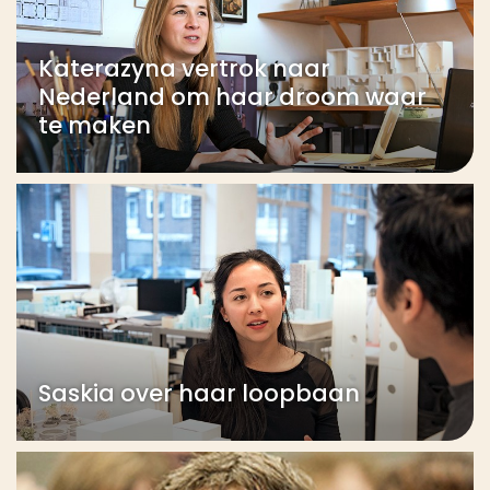
Katerazyna vertrok naar
Nederland om haar droom waar
te maken
Saskia over haar loopbaan