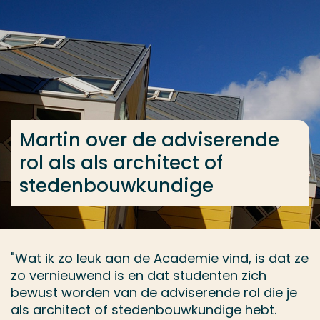
Ga direct naar de content
... > Master Architectuur deeltijd
Veel gezocht
Opleiding
Martin over de adviserende
Contact
rol als als architect of
stedenbouwkundige
"Wat ik zo leuk aan de Academie vind, is dat ze
zo vernieuwend is en dat studenten zich
bewust worden van de adviserende rol die je
als architect of stedenbouwkundige hebt.