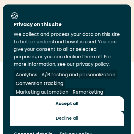
Deel deze pagina
Privacy on this site
We collect and process your data on this site
Deel
to better understand how it is used. You can
Deel
Deel
Email
Print
give your consent to all or selected
op
op
op
deze
deze
purposes, or you can decline them all. For
LinkedIn
Twitter
Facebook
pagina
pagina
more information, see our privacy policy.
Volg
Analytics
Volg
Volg
A/B testing and personalization
Volg
ons
ons
ons
ons
Conversion tracking
Juridisch
Security
A-Z Index
Contact
op
op
op
op
Marketing automation
Remarketing
LinkedIn
Facebook
YouTube
Instagram
Leveranciers
Accept all
Decline all
Toekomstmakers