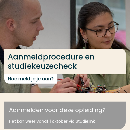
Ga direct naar de content
... > Aanmeldprocedure en studiekeuzecheck
Veel gezocht
Opleiding
Aanmeldprocedure en
Contact
studiekeuzecheck
Hoe meld je je aan?
Aanmelden voor deze opleiding?
Het kan weer vanaf 1 oktober via Studielink