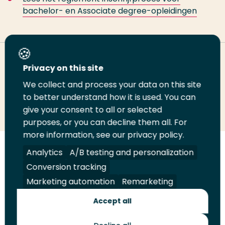
bachelor- en Associate degree-opleidingen
Deel deze pagina
Privacy on this site
We collect and process your data on this site
Deel
to better understand how it is used. You can
Deel
Deel
Email
Print
give your consent to all or selected
op
op
op
deze
deze
purposes, or you can decline them all. For
LinkedIn
Twitter
Facebook
pagina
pagina
more information, see our privacy policy.
Volg
Analytics
Volg
Volg
A/B testing and personalization
Volg
ons
ons
ons
ons
Conversion tracking
Juridisch
Security
A-Z Index
Contact
op
op
op
op
Marketing automation
Remarketing
LinkedIn
Facebook
YouTube
Instagram
Leveranciers
Accept all