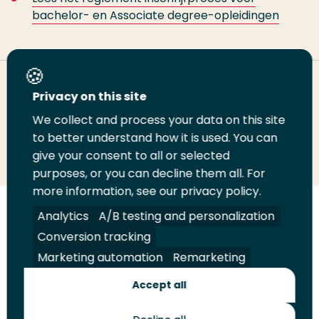
bachelor- en Associate degree-opleidingen
Deel deze pagina
Privacy on this site
We collect and process your data on this site
Deel
to better understand how it is used. You can
Deel
Deel
Email
Print
give your consent to all or selected
op
op
op
deze
deze
purposes, or you can decline them all. For
LinkedIn
Twitter
Facebook
pagina
pagina
more information, see our privacy policy.
Volg
Analytics
Volg
Volg
A/B testing and personalization
Volg
ons
ons
ons
ons
Conversion tracking
Juridisch
Security
A-Z Index
Contact
op
op
op
op
Marketing automation
Remarketing
LinkedIn
Facebook
YouTube
Instagram
Leveranciers
Accept all