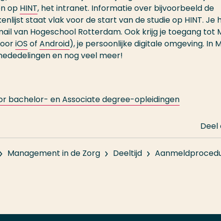
en op
HINT
, het intranet. Informatie over bijvoorbeeld de
enlijst staat vlak voor de start van de studie op HINT. Je 
mail van Hogeschool Rotterdam. Ook krijg je toegang tot M
voor
iOS
of
Android
), je persoonlijke digitale omgeving. In M
, mededelingen en nog veel meer!
oor bachelor- en Associate degree-opleidingen
Deel
Management in de Zorg
Deeltijd
Aanmeldprocedu