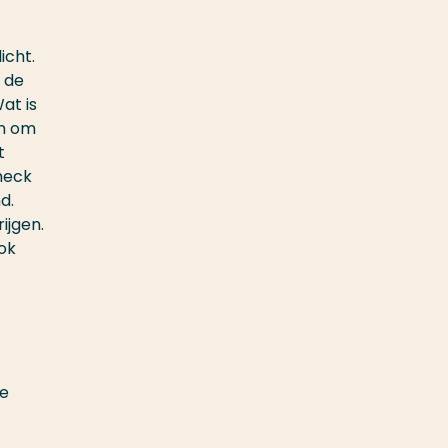
icht.
 de
at is
en om
t
check
d.
ijgen.
ok
le