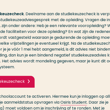
ekeuzecheck
. Deelname aan de studiekeuzecheck is verpl
studiekeuzeadviesgesprek met de opleiding. Vragen die in
ijn onder andere: Heb je een relevante vooropleiding? W
de faciliteiten voor deze opleiding? En wat zijn de reden
ordt vastgesteld waaraan je gedurende de opleiding moe
ke vrijstellingen je eventueel krijgt. Na de studiekeuze
 je je vóór 1 mei hebt aangemeld, is dit advies niet binden
ding, dan kun je een bindend negatief studiekeuzeadvies kr
. Het advies wordt mondeling gegeven, maar je kunt dit o
gsysteem.
diekeuzecheck
choolaccount te activeren. Hiermee kun je inloggen op al
 je aanmeldstatus opvragen via
Osiris Student
. Daar zie je
) moet voldoen om je inschrijving af te ronden. Met je