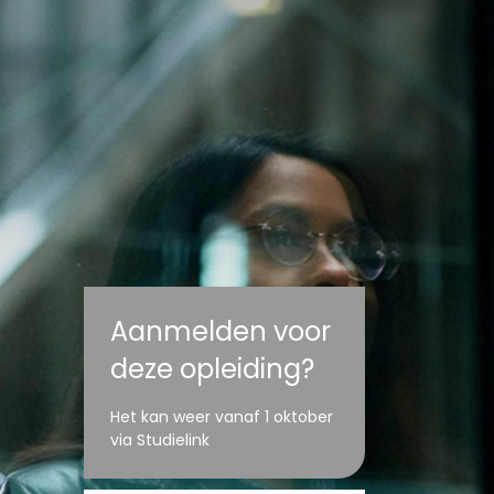
Aanmelden voor
deze opleiding?
Het kan weer vanaf 1 oktober
via Studielink