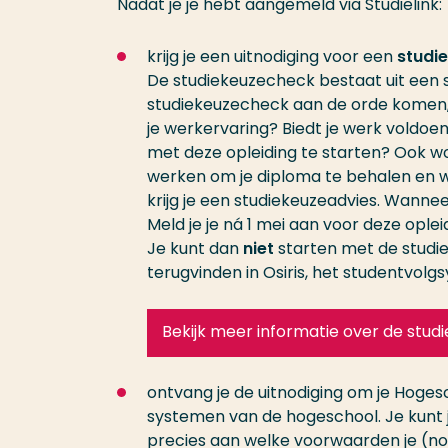
Nadat je je hebt aangemeld via Studielink:
krijg je een uitnodiging voor een
studi
De studiekeuzecheck bestaat uit een 
studiekeuzecheck aan de orde komen, z
je werkervaring? Biedt je werk voldoen
met deze opleiding te starten? Ook w
werken om je diploma te behalen en wel
krijg je een studiekeuzeadvies. Wanneer
Meld je je ná 1 mei aan voor deze oplei
Je kunt dan
niet
starten met de studie
terugvinden in Osiris, het studentvol
Bekijk meer informatie over de stu
ontvang je de uitnodiging om je Hoges
systemen van de hogeschool. Je kunt
precies aan welke voorwaarden je (nog