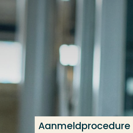
Ga direct naar de content
Veel gezocht
Opleiding
Contact
Aanmeldprocedure 