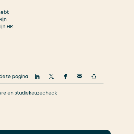
hebt
ijn
ijn HR
 deze pagina
Deel
Deel
Deel
Email
Print
op
op
op
deze
deze
LinkedIn
Twitter
Facebook
pagina
pagina
re en studiekeuzecheck