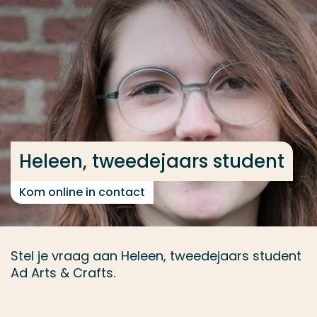
Ga direct naar de content
... > Heleen, Arts & Crafts
Veel gezocht
Opleiding
Contact
Heleen, tweedejaars student
Kom online in contact
Stel je vraag aan Heleen, tweedejaars student
Ad Arts & Crafts.