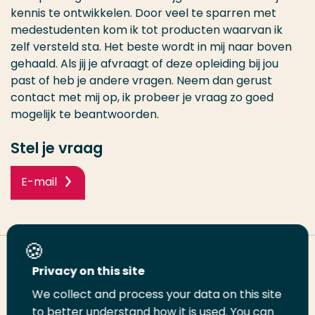
kennis te ontwikkelen. Door veel te sparren met
medestudenten kom ik tot producten waarvan ik
zelf versteld sta. Het beste wordt in mij naar boven
gehaald. Als jij je afvraagt of deze opleiding bij jou
past of heb je andere vragen. Neem dan gerust
contact met mij op, ik probeer je vraag zo goed
mogelijk te beantwoorden.
Stel je vraag
E-mail
Deel deze pagina
Privacy on this site
We collect and process your data on this site
Deel
to better understand how it is used. You can
Deel
Deel
Email
Print