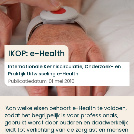
Ga direct naar de content
... > Medewerkers
Veel gezocht
IKOP: e-Health
Opleiding
Contact
Internationale Kenniscirculatie, Onderzoek- en
Praktijk Uitwisseling e-Health
Publicatiedatum: 01 mei 2010
'Aan welke eisen behoort e-Health te voldoen,
zodat het begrijpelijk is voor professionals,
gebruikt wordt door ouderen en daadwerkelijk
leidt tot verlichting van de zorglast en mensen