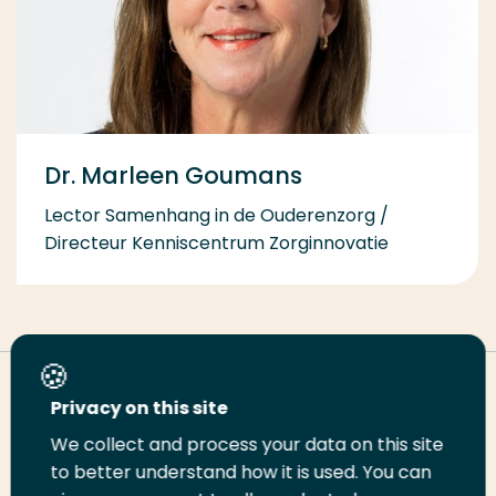
Dr. Marleen Goumans
Lector Samenhang in de Ouderenzorg /
Directeur Kenniscentrum Zorginnovatie
Deel deze pagina
Privacy on this site
We collect and process your data on this site
to better understand how it is used. You can
Deel
Deel
Deel
Email
Print