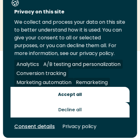
Deel deze pagina
Privacy on this site
We collect and process your data on this site
to better understand how it is used. You can
Deel
Deel
Deel
Email
Print
give your consent to all or selected
op
op
op
deze
deze
purposes, or you can decline them all. For
LinkedIn
Twitter
Facebook
pagina
pagina
more information, see our privacy policy.
Analytics
A/B testing and personalization
Volg
Volg
Volg
Volg
ons
ons
ons
ons
Conversion tracking
Juridisch
Security
A-Z Index
Contact
op
op
op
op
Marketing automation
Remarketing
LinkedIn
Facebook
YouTube
Instagram
Leveranciers
Accept all
Decline all
Toekomstmakers
Consent details
Privacy policy
© 2026 Hogeschool Rotterdam. Alle rechten voorbehouden.