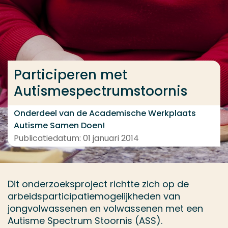
Ga direct naar de content
... > Resultaten
Participeren met
Veel gezocht
Autismespectrumstoornis
Opleiding
Contact
Onderdeel van de Academische Werkplaats
Autisme Samen Doen!
Publicatiedatum: 01 januari 2014
Dit onderzoeksproject richtte zich op de
arbeidsparticipatiemogelijkheden van
jongvolwassenen en volwassenen met een
Autisme Spectrum Stoornis (ASS).