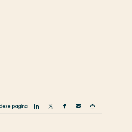
 deze pagina
Deel
Deel
Deel
Email
Print
op
op
op
deze
deze
LinkedIn
Twitter
Facebook
pagina
pagina