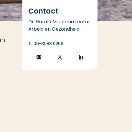
Contact
Dr. Harald Miedema Lector
Arbeid en Gezondheid
an
06-3088 6266
.
Stuur een email
Volg op X
Volg op
LinkedIn