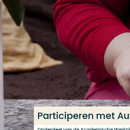
Ga direct naar de content
Veel gezocht
Opleiding
Contact
Participeren met A
Onderdeel van de Academische Werkp