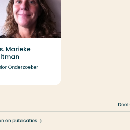
s. Marieke
eltman
nior Onderzoeker
Deel
en en publicaties