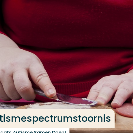
utismespectrumstoornis
laats Autisme Samen Doen!