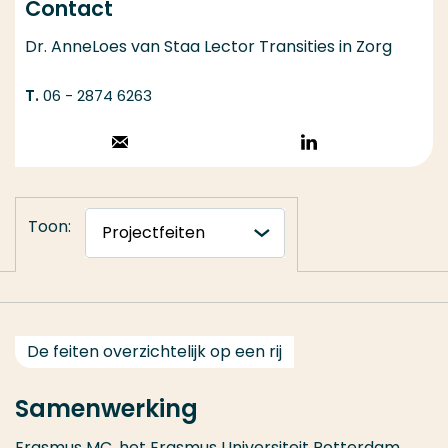
Contact
Dr. AnneLoes van Staa Lector Transities in Zorg
06 - 2874 6263
Stuur een email
Volg op
LinkedIn
Toon:
De feiten overzichtelijk op een rij
Samenwerking
Erasmus MC
, het Erasmus Universiteit Rotterdam