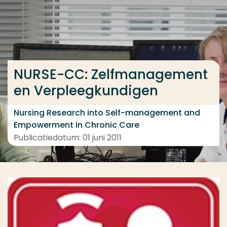
Ga direct naar de content
... > Projectfeiten
NURSE-CC: Zelfmanagement
Veel gezocht
en Verpleegkundigen
Opleiding
Contact
Nursing Research into Self-management and
Empowerment in Chronic Care
Publicatiedatum: 01 juni 2011