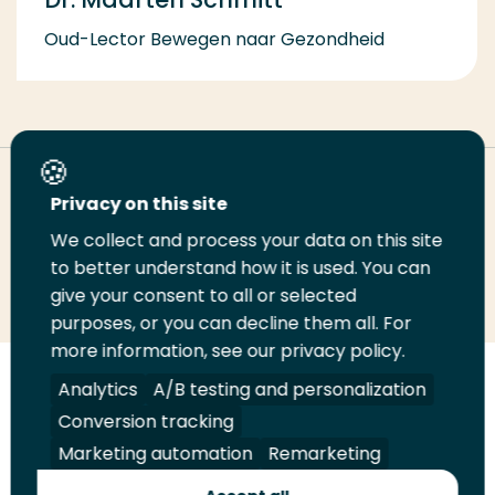
Oud-Lector Bewegen naar Gezondheid
Deel deze pagina
Privacy on this site
We collect and process your data on this site
to better understand how it is used. You can
Deel
Deel
Deel
Email
Print
give your consent to all or selected
op
op
op
deze
deze
purposes, or you can decline them all. For
LinkedIn
Twitter
Facebook
pagina
pagina
more information, see our privacy policy.
Analytics
A/B testing and personalization
Volg
Volg
Volg
Volg
ons
ons
ons
ons
Conversion tracking
Juridisch
Security
A-Z Index
Contact
op
op
op
op
Marketing automation
Remarketing
LinkedIn
Facebook
YouTube
Instagram
Leveranciers