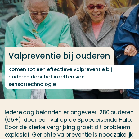
Ga direct naar de content
... > Valpreventie bij ouderen, making sense of moti
Veel gezocht
Valpreventie bij ouderen
Opleiding
Contact
Komen tot een effectieve valpreventie bij
ouderen door het inzetten van
sensortechnologie
Iedere dag belanden er ongeveer 280 ouderen
(65+) door een val op de Spoedeisende Hulp.
Door de sterke vergrijzing groeit dit probleem
explosief. Gerichte valpreventie is noodzakelijk