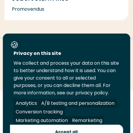
Promovendus
Deel deze pagina
Privacy on this site
We collect and process your data on this site
to better understand how it is used. You can
Deel
Deel
Deel
Email
Print
give your consent to all or selected
op
op
op
deze
deze
purposes, or you can decline them all. For
LinkedIn
Twitter
Facebook
pagina
pagina
more information, see our privacy policy.
Analytics
A/B testing and personalization
Volg
Volg
Volg
Volg
ons
ons
ons
ons
Conversion tracking
Juridisch
Security
A-Z Index
Contact
op
op
op
op
Marketing automation
Remarketing
LinkedIn
Facebook
YouTube
Instagram
Leveranciers
Accept all