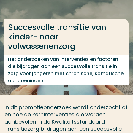
Ga direct naar de content
... > Succesvolle transitie van kinder- naar volwass
Succesvolle transitie van
kinder- naar
Veel gezocht
volwassenenzorg
Opleiding
Het onderzoeken van interventies en factoren
Contact
die bijdragen aan een succesvolle transitie in
zorg voor jongeren met chronische, somatische
aandoeningen
In dit promotieonderzoek wordt onderzocht of
en hoe de kerninterventies die worden
aanbevolen in de Kwaliteitsstandaard
Transitiezorg bijdragen aan een succesvolle