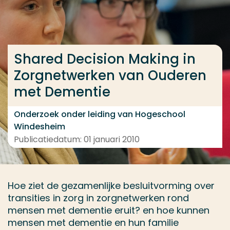
Ga direct naar de content
... > Medewerkers
Shared Decision Making in
Zorgnetwerken van Ouderen
Veel gezocht
met Dementie
Opleiding
Contact
Onderzoek onder leiding van Hogeschool
Windesheim
Publicatiedatum: 01 januari 2010
Hoe ziet de gezamenlijke besluitvorming over
transities in zorg in zorgnetwerken rond
mensen met dementie eruit? en hoe kunnen
mensen met dementie en hun familie