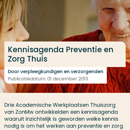
Ga direct naar de content
... > Projectfeiten
Veel gezocht
Kennisagenda Preventie en
Opleiding
Zorg Thuis
Contact
Door verpleegkundigen en verzorgenden
Publicatiedatum: 01 december 2013
Drie Academische Werkplaatsen Thuiszorg
van ZonMw ontwikkelden een kennisagenda
waaruit inzichtelijk is geworden welke kennis
nodig is om het werken aan preventie en zorg