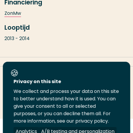
Financiering
ZonMw
Looptijd
2013 - 2014
Deel deze pagina
Privacy on this site
We collect and process your data on this site
to better understand how it is used. You can
Deel
Deel
Deel
Email
Print
give your consent to all or selected
op
op
op
deze
deze
purposes, or you can decline them all. For
LinkedIn
Twitter
Facebook
pagina
pagina
more information, see our privacy policy.
Analytics
A/B testing and personalization
Volg
Volg
Volg
Volg