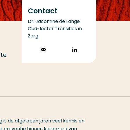
Contact
Dr. Jacomine de Lange
Oud-lector Transities in
Zorg
Stuur een email
Volg op
 te
LinkedIn
is de afgelopen jaren veel kennis en
ij preventie binnen ketenzorg van