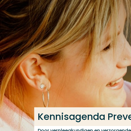
Ga direct naar de content
Veel gezocht
Opleiding
Contact
Kennisagenda Preve
Door verpleegkundigen en verzorgend