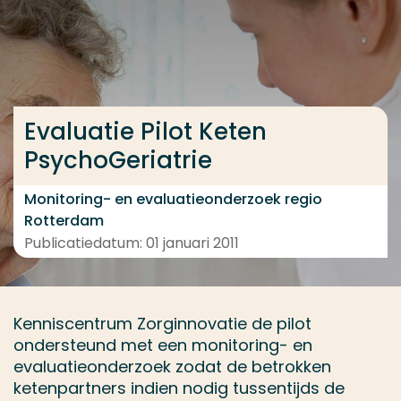
Ga direct naar de content
... > Medewerkers
Evaluatie Pilot Keten
Veel gezocht
PsychoGeriatrie
Opleiding
Contact
Monitoring- en evaluatieonderzoek regio
Rotterdam
Publicatiedatum: 01 januari 2011
Kenniscentrum Zorginnovatie de pilot
ondersteund met een monitoring- en
evaluatieonderzoek zodat de betrokken
ketenpartners indien nodig tussentijds de