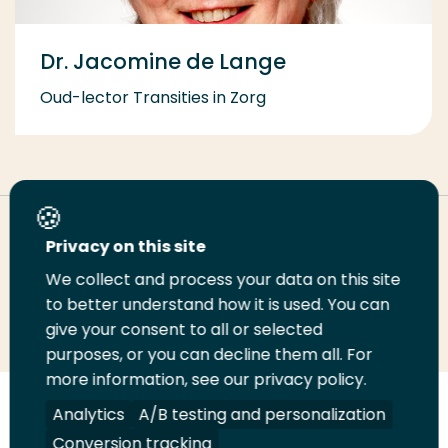
Dr. Jacomine de Lange
Oud-lector Transities in Zorg
Deel deze pagina
Privacy on this site
We collect and process your data on this site
to better understand how it is used. You can
Deel
Deel
Deel
Email
Print
give your consent to all or selected
op
op
op
deze
deze
purposes, or you can decline them all. For
LinkedIn
Twitter
Facebook
pagina
pagina
more information, see our privacy policy.
Analytics
A/B testing and personalization
Volg
Volg
Volg
Volg
ons
ons
ons
ons
Conversion tracking