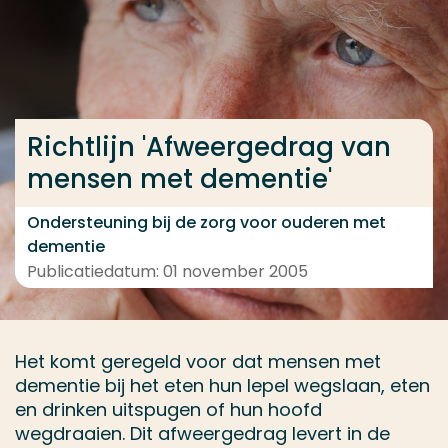
Ga direct naar de content
... > Project
Richtlijn 'Afweergedrag van
Veel gezocht
mensen met dementie'
Opleiding
Contact
Ondersteuning bij de zorg voor ouderen met
dementie
Publicatiedatum: 01 november 2005
Het komt geregeld voor dat mensen met
dementie bij het eten hun lepel wegslaan, eten
en drinken uitspugen of hun hoofd
wegdraaien. Dit afweergedrag levert in de