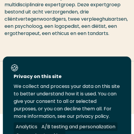
multidisciplinaire expertgroep. Deze expertgroep
bestond uit acht verzorgenden, drie
cliëntvertegenwoordigers, twee verpleeghuisartsen,
een psycholoog, een logopedist, een diëtist, een
ergotherapeut, een ethicus en een tandarts.
Deel deze pagina
Privacy on this site
We collect and process your data on this site
to better understand how it is used. You can
Deel
Deel
Deel
Email
Print
give your consent to all or selected
op
op
op
deze
deze
purposes, or you can decline them all. For
LinkedIn
Twitter
Facebook
pagina
pagina
more information, see our privacy policy.
Analytics
A/B testing and personalization
Volg
Volg
Volg
Volg