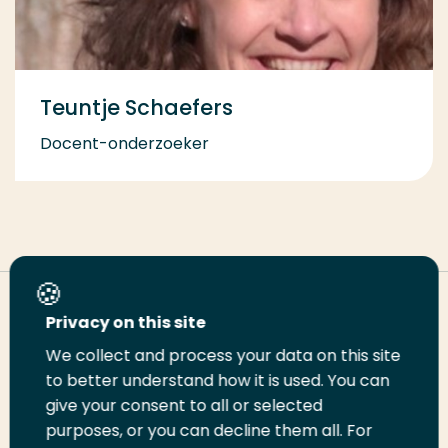
Teuntje Schaefers
Docent-onderzoeker
Deel deze pagina
Privacy on this site
We collect and process your data on this site
to better understand how it is used. You can
Deel
Deel
Deel
Email
Print
give your consent to all or selected
op
op
op
deze
deze
purposes, or you can decline them all. For