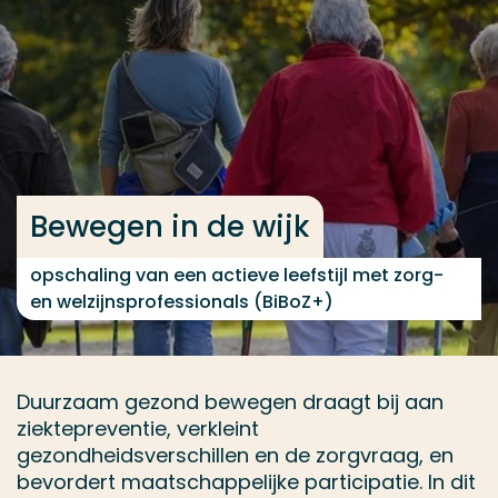
Ga direct naar de content
... > Bewegen in de wijk
Veel gezocht
Opleiding
Bewegen in de wijk
Contact
opschaling van een actieve leefstijl met zorg-
en welzijnsprofessionals (BiBoZ+)
Duurzaam gezond bewegen draagt bij aan
ziektepreventie, verkleint
gezondheidsverschillen en de zorgvraag, en
bevordert maatschappelijke participatie. In dit