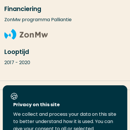
Financiering
ZonMw programma Palliantie
Looptijd
2017 - 2020
Deel deze pagina
Privacy on this site
We collect and process your data on this site
to better understand how it is used. You can
Deel
Deel
Deel
Email
Print
give your consent to all or selected