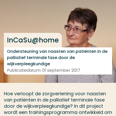
Ga direct naar de content
... > Projectfeiten
Veel gezocht
InCaSu@home
Opleiding
Ondersteuning van naasten van patiënten in de
Contact
palliatief terminale fase door de
wijkverpleegkundige
Publicatiedatum: 01 september 2017
Hoe verloopt de zorgverlening voor naasten
van patiënten in de palliatief terminale fase
door de wijkverpleegkundige? In dit project
wordt een trainingsprogramma ontwikkeld om