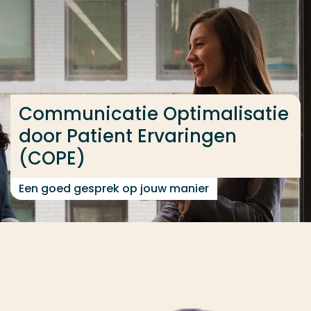
Ga direct naar de content
... > Communicatie Optimalisatie door Patient Erva
Veel gezocht
Communicatie Optimalisatie
Opleiding
door Patient Ervaringen
Contact
(COPE)
Een goed gesprek op jouw manier