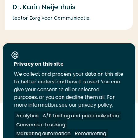
Dr. Karin Neijenhuis
Lector Zorg voor Communicatie
Deel deze pagina
Privacy on this site
We collect and process your data on this site
to better understand how it is used. You can
Deel
Deel
Deel
Email
Print
give your consent to all or selected
op
op
op
deze
deze
purposes, or you can decline them all. For
LinkedIn
Twitter
Facebook
pagina
pagina
more information, see our privacy policy.
Analytics
A/B testing and personalization
Volg
Volg
Volg
Volg
ons
ons
ons
ons
Conversion tracking
Juridisch
Security
A-Z Index
Contact
op
op
op
op
Marketing automation
Remarketing