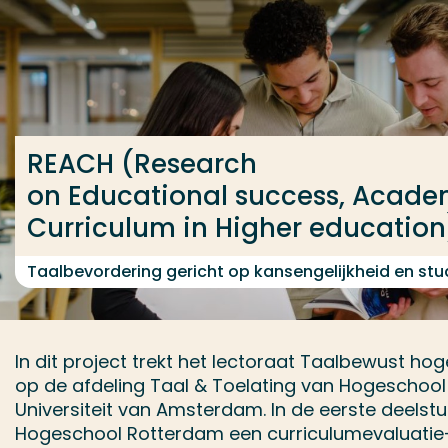
Ga direct naar de content
... > REACH (Research on Educational success, Acad
Veel gezocht
REACH (Research
Opleiding
on Educational success, Acad
Contact
Curriculum in Higher education
Taalbevordering gericht op kansengelijkheid en st
In dit project trekt het lectoraat Taalbewust h
op de afdeling Taal & Toelating van Hogeschoo
Universiteit van Amsterdam. In de eerste deelstu
Hogeschool Rotterdam een curriculumevaluatie