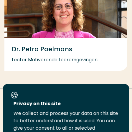
Dr. Petra Poelmans
Lector Motiverende Leeromgevingen
Deel deze pagina
Privacy on this site
We collect and process your data on this site
to better understand how it is used. You can
Deel
Deel
Deel
Email
Print
give your consent to all or selected
op
op
op
deze
deze