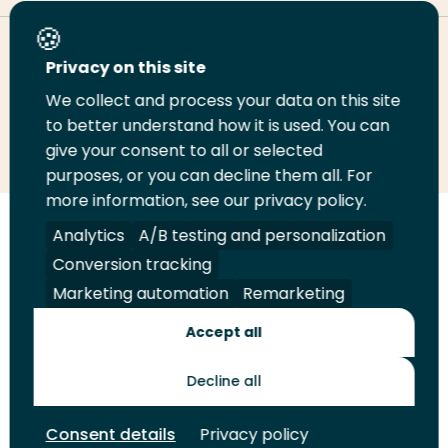
Deel deze pagina
Privacy on this site
We collect and process your data on this site
to better understand how it is used. You can
Deel
Deel
Deel
Email
Print
give your consent to all or selected
op
op
op
deze
deze
purposes, or you can decline them all. For
LinkedIn
Twitter
Facebook
pagina
pagina
more information, see our privacy policy.
Analytics
A/B testing and personalization
Volg
Volg
Volg
Volg
ons
ons
ons
ons
Conversion tracking
Juridisch
Security
A-Z Index
Contact
op
op
op
op
Marketing automation
Remarketing
LinkedIn
Facebook
YouTube
Instagram
Leveranciers
Accept all
Decline all
Toekomstmakers
Consent details
Privacy policy