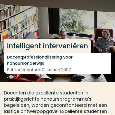
Ga direct naar de content
... > Projectbeschrijving
Veel gezocht
Intelligent interveniëren
Opleiding
Contact
Docentprofessionalisering voor
honoursonderwijs
Publicatiedatum: 01 januari 2007
Docenten die excellente studenten in
praktijkgerichte honoursprogramma’s
begeleiden, worden geconfronteerd met een
lastige ontwerpopgave: Excellente studenten