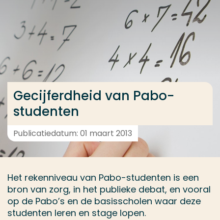
Ga direct naar de content
... > Projectfeiten
Veel gezocht
Opleiding
Gecijferdheid van Pabo-
Contact
studenten
Publicatiedatum: 01 maart 2013
Het rekenniveau van Pabo-studenten is een
bron van zorg, in het publieke debat, en vooral
op de Pabo’s en de basisscholen waar deze
studenten leren en stage lopen.