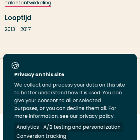
Talentontwikkeling
Looptijd
2013 - 2017
Deel deze pagina
Privacy on this site
We collect and process your data on this site
to better understand how it is used. You can
Deel
Deel
Deel
Email
Print
give your consent to all or selected
op
op
op
deze
deze
purposes, or you can decline them all. For
LinkedIn
Twitter
Facebook
pagina
pagina
more information, see our privacy policy.
Analytics
A/B testing and personalization
Volg
Volg
Volg
Volg
ons
ons
ons
ons
Conversion tracking