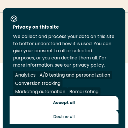
Deel deze pagina
Privacy on this site
We collect and process your data on this site
to better understand how it is used. You can
Deel
Deel
Deel
Email
Print
give your consent to all or selected
op
op
op
deze
deze
purposes, or you can decline them all. For
LinkedIn
Twitter
Facebook
pagina
pagina
more information, see our privacy policy.
Analytics
A/B testing and personalization
Volg
Volg
Volg
Volg
ons
ons
ons
ons
Conversion tracking
Juridisch
Security
A-Z Index
Contact
op
op
op
op
Marketing automation
Remarketing
LinkedIn
Facebook
YouTube
Instagram
Leveranciers
Accept all
Decline all
Toekomstmakers