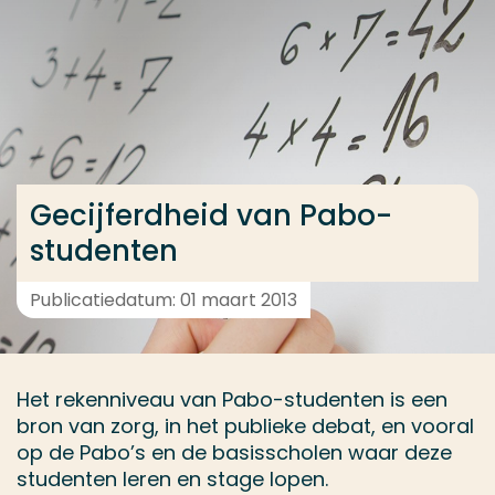
Ga direct naar de content
... > Projectbeschrijving
Veel gezocht
Opleiding
Gecijferdheid van Pabo-
Contact
studenten
Publicatiedatum: 01 maart 2013
Het rekenniveau van Pabo-studenten is een
bron van zorg, in het publieke debat, en vooral
op de Pabo’s en de basisscholen waar deze
studenten leren en stage lopen.