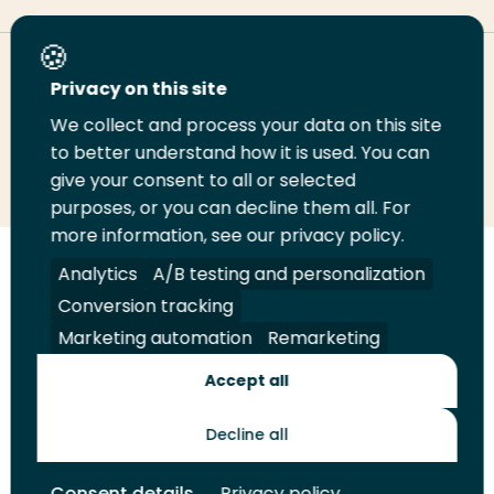
Deel deze pagina
Privacy on this site
We collect and process your data on this site
to better understand how it is used. You can
Deel
Deel
Deel
Email
Print
give your consent to all or selected
op
op
op
deze
deze
purposes, or you can decline them all. For
LinkedIn
Twitter
Facebook
pagina
pagina
more information, see our privacy policy.
Analytics
A/B testing and personalization
Volg
Volg
Volg
Volg
ons
ons
ons
ons
Conversion tracking
Juridisch
Security
A-Z Index
Contact
op
op
op
op
Marketing automation
Remarketing
LinkedIn
Facebook
YouTube
Instagram
Leveranciers
Accept all
Decline all
Toekomstmakers
Consent details
Privacy policy