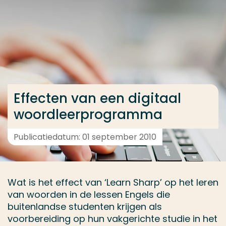
Ga direct naar de content
... > Projectfeiten
Veel gezocht
Opleiding
Effecten van een digitaal
Contact
woordleerprogramma
Publicatiedatum: 01 september 2010
Wat is het effect van ‘Learn Sharp’ op het leren
van woorden in de lessen Engels die
buitenlandse studenten krijgen als
voorbereiding op hun vakgerichte studie in het