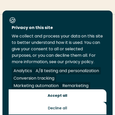
Deel deze pagina
Privacy on this site
We collect and process your data on this site
to better understand how it is used. You can
Deel
Deel
Deel
Email
Print
give your consent to all or selected
op
op
op
deze
deze
purposes, or you can decline them all. For
LinkedIn
Twitter
Facebook
pagina
pagina
more information, see our privacy policy.
Analytics
A/B testing and personalization
Volg
Volg
Volg
Volg
ons
ons
ons
ons
Conversion tracking
Juridisch
Security
A-Z Index
Contact
op
op
op
op
Marketing automation
Remarketing
LinkedIn
Facebook
YouTube
Instagram
Leveranciers
Accept all
Decline all
Toekomstmakers