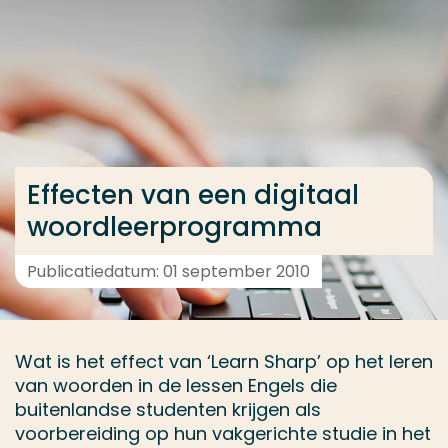
Ga direct naar de content
... > Resultaten
Veel gezocht
Opleiding
Effecten van een digitaal
Contact
woordleerprogramma
Publicatiedatum: 01 september 2010
Wat is het effect van ‘Learn Sharp’ op het leren
van woorden in de lessen Engels die
buitenlandse studenten krijgen als
voorbereiding op hun vakgerichte studie in het