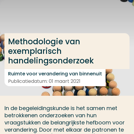
Ga direct naar de content
... > Medewerkers
Methodologie van
Veel gezocht
exemplarisch
Opleiding
handelingsonderzoek
Contact
Ruimte voor verandering van binnenuit
Publicatiedatum: 01 maart 2021
In de begeleidingskunde is het samen met
betrokkenen onderzoeken van hun
vraagstukken de belangrijkste hefboom voor
verandering. Door met elkaar de patronen te