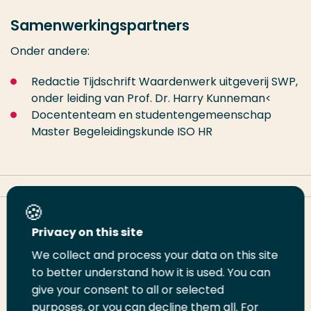
Samenwerkingspartners
Onder andere:
Redactie Tijdschrift Waardenwerk uitgeverij SWP,
onder leiding van Prof. Dr. Harry Kunneman<
Docententeam en studentengemeenschap
Master Begeleidingskunde ISO HR
Deel deze pagina
Privacy on this site
We collect and process your data on this site
to better understand how it is used. You can
Deel
Deel
Deel
Email
Print
give your consent to all or selected
op
op
op
deze
deze
purposes, or you can decline them all. For