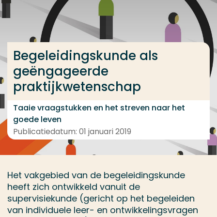
Ga direct naar de content
... > Projectfeiten
Begeleidingskunde als
geëngageerde
Veel gezocht
praktijkwetenschap
Opleiding
Contact
Taaie vraagstukken en het streven naar het
goede leven
Publicatiedatum: 01 januari 2019
Het vakgebied van de begeleidingskunde
heeft zich ontwikkeld vanuit de
supervisiekunde (gericht op het begeleiden
van individuele leer- en ontwikkelingsvragen