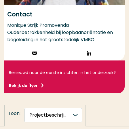
Contact
Monique Strijk Promovenda
Ouderbetrokkenheid bij loopbaanoriëntatie en
begeleiding in het grootstedelijk VMBO
Stuur een email
Volg op
LinkedIn
Benieuwd naar de eerste inzichten in het onderzoek?
Bekijk de flyer
Toon: