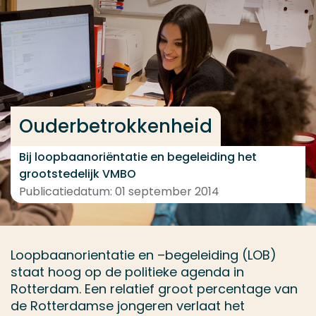
Ga direct naar de content
... > Projectbeschrijving
Veel gezocht
Ouderbetrokkenheid
Opleiding
Contact
Bij loopbaanoriëntatie en begeleiding het
grootstedelijk VMBO
Publicatiedatum: 01 september 2014
Loopbaanorientatie en –begeleiding (LOB)
staat hoog op de politieke agenda in
Rotterdam. Een relatief groot percentage van
de Rotterdamse jongeren verlaat het