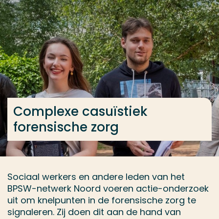
Ga direct naar de content
... > Complexe casuïstiek forensische zorg
Veel gezocht
Opleiding
Contact
Complexe casuïstiek
forensische zorg
Sociaal werkers en andere leden van het
BPSW-netwerk Noord voeren actie-onderzoek
uit om knelpunten in de forensische zorg te
signaleren. Zij doen dit aan de hand van