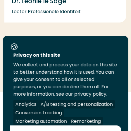
Dr. Leonie le Sage
Lector Professionele Identiteit
Deel deze pagina
Privacy on this site
We collect and process your data on this site
to better understand how it is used. You can
Deel
Deel
Deel
Email
Print
give your consent to all or selected
op
op
op
deze
deze
purposes, or you can decline them all. For
LinkedIn
Twitter
Facebook
pagina
pagina
more information, see our privacy policy.
Analytics
A/B testing and personalization
Volg
Volg
Volg
Volg
ons
ons
ons
ons
Conversion tracking
Juridisch
Security
A-Z Index
Contact
op
op
op
op
Marketing automation
Remarketing
LinkedIn
Facebook
YouTube
Instagram
Leveranciers