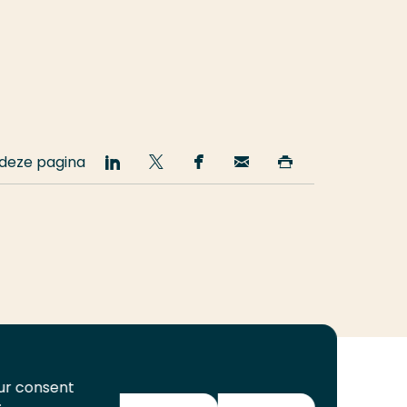
 deze pagina
Deel
Deel
Deel
Email
Print
op
op
op
deze
deze
LinkedIn
Twitter
Facebook
pagina
pagina
our consent