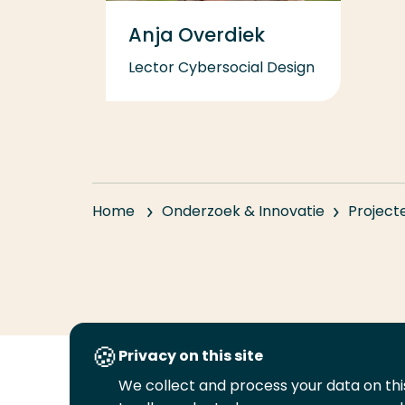
Anja Overdiek
Lector Cybersocial Design
Home
Onderzoek & Innovatie
Project
Privacy on this site
We collect and process your data on this
Volg
Volg
Volg
Volg