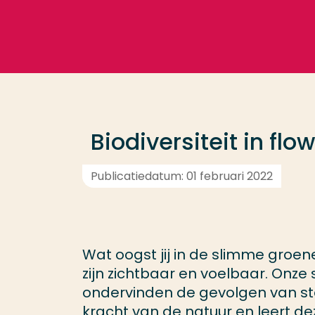
Ga direct naar de content
Veel gezocht
Opleiding
Biodiversiteit in fl
Contact
Publicatiedatum: 01 februari 2022
Wat oogst jij in de slimme groe
zijn zichtbaar en voelbaar. Onze 
ondervinden de gevolgen van st
kracht van de natuur en leert d