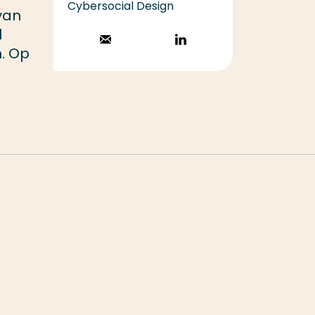
Cybersocial Design
 van
l
Stuur een email
Volg op
. Op
LinkedIn