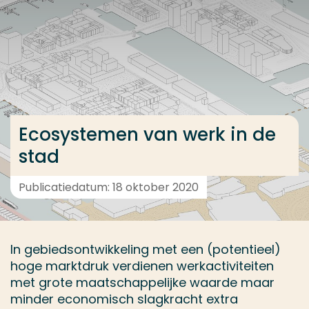
Ga direct naar de content
... > Lectoren en medewerkers
Veel gezocht
Opleiding
Ecosystemen van werk in de
Contact
stad
Publicatiedatum: 18 oktober 2020
In gebiedsontwikkeling met een (potentieel)
hoge marktdruk verdienen werkactiviteiten
met grote maatschappelijke waarde maar
minder economisch slagkracht extra