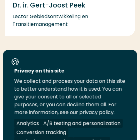
Dr. ir. Gert-Joost Peek
Lector Gebiedsontwikkeling en
Transitiemanagement
Deel deze pagina
Privacy on this site
We collect and process your data on this site
Deel
to better understand how it is used. You can
Deel
Deel
Email
Print
give your consent to all or selected
op
op
op
deze
deze
purposes, or you can decline them all. For
LinkedIn
Twitter
Facebook
pagina
pagina
more information, see our privacy policy.
Volg
Analytics
Volg
Volg
A/B testing and personalization
Volg
ons
ons
ons
ons
Conversion tracking
Juridisch
Security
A-Z Index
Contact
op
op
op
op